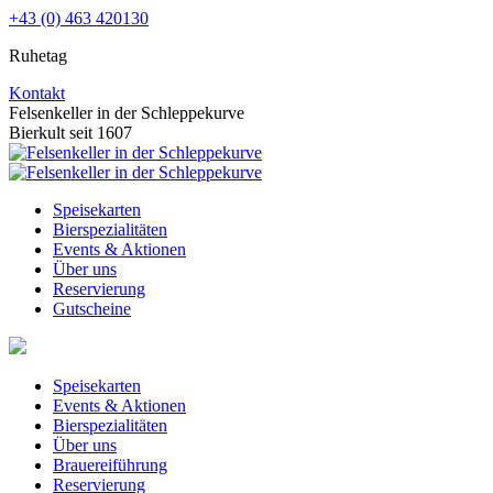
Zum
+43 (0) 463 420130
Inhalt
Ruhetag
springen
Kontakt
Facebook
Instagram
Felsenkeller in der Schleppekurve
page
page
Bierkult seit 1607
opens
opens
in
in
new
new
Speisekarten
window
window
Bierspezialitäten
Events & Aktionen
Über uns
Reservierung
Gutscheine
Speisekarten
Events & Aktionen
Bierspezialitäten
Über uns
Brauereiführung
Reservierung