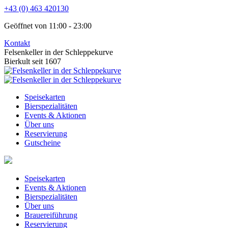
Zum
+43 (0) 463 420130
Inhalt
Geöffnet von 11:00 - 23:00
springen
Kontakt
Facebook
Instagram
Felsenkeller in der Schleppekurve
page
page
Bierkult seit 1607
opens
opens
in
in
new
new
Speisekarten
window
window
Bierspezialitäten
Events & Aktionen
Über uns
Reservierung
Gutscheine
Speisekarten
Events & Aktionen
Bierspezialitäten
Über uns
Brauereiführung
Reservierung